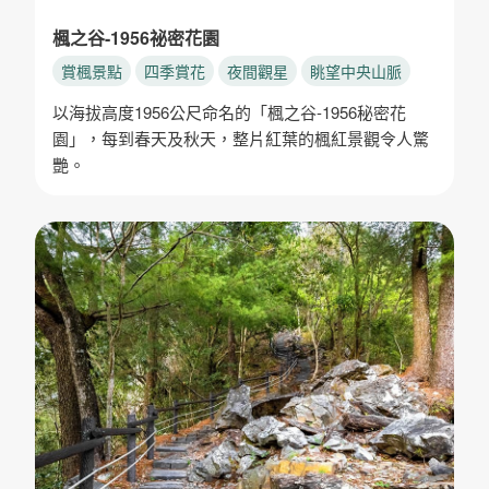
楓之谷-1956祕密花園
賞楓景點
四季賞花
夜間觀星
眺望中央山脈
以海拔高度1956公尺命名的「楓之谷-1956秘密花
園」，每到春天及秋天，整片紅葉的楓紅景觀令人驚
艷。