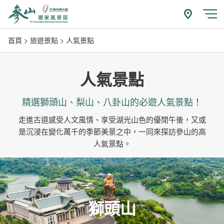
跳
到
附近玩什
開
主
首頁
旅遊景點
人氣景點
要
內
容
人氣景點
區
塊
精選獅頭山、梨山、八卦山的必遊人氣景點！
走進古道感受人文風情、享受湖光山色的優閒午後，又或
是沉浸在變化萬千的季節美景之中，一同來探訪參山的高
人氣景點。
獅頭山