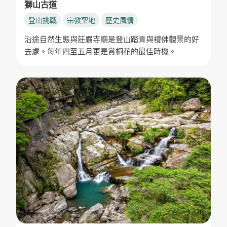
獅山古道
登山挑戰
宗教聖地
歷史風情
沿途自然生態與莊嚴寺廟是登山踏青與禮佛觀景的好
去處。每年四至五月更是賞桐花的最佳時機。