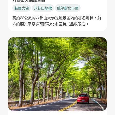
八卦山大佛風景區
莊嚴大佛
八卦山地標
眺望彰化市區
高約22公尺的八卦山大佛是風景區內的著名地標，前
方的觀景平臺還可將彰化市區美景盡收眼底。