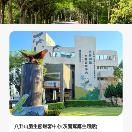
八卦山脈生態遊客中心(灰面鵟鷹主題館)