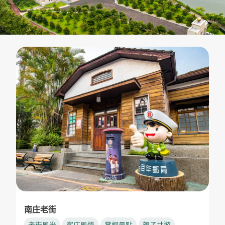
南庄老街
老街風光
客庄風情
賞桐景點
親子共遊