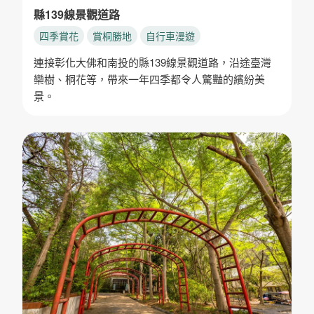
縣139線景觀道路
四季賞花
賞桐勝地
自行車漫遊
連接彰化大佛和南投的縣139線景觀道路，沿途臺灣
欒樹、桐花等，帶來一年四季都令人驚豔的繽紛美
景。