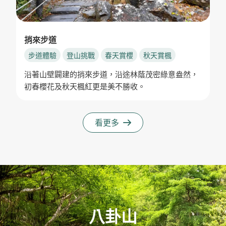
捎來步道
步道體驗
登山挑戰
春天賞櫻
秋天賞楓
沿著山壁闢建的捎來步道，沿途林蔭茂密綠意盎然，
初春櫻花及秋天楓紅更是美不勝收。
看更多
八卦山