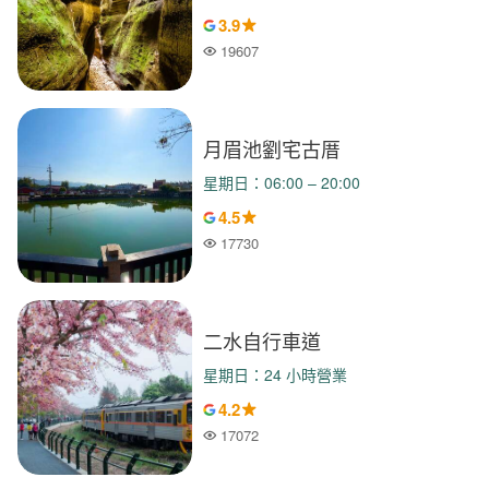
3.9
19607
人氣
月眉池劉宅古厝
星期日：06:00 – 20:00
4.5
17730
人氣
二水自行車道
星期日：24 小時營業
4.2
17072
人氣