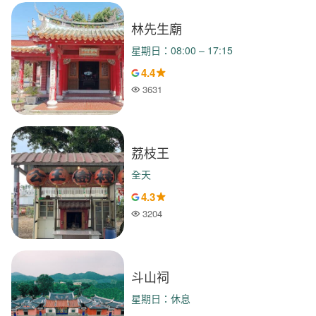
林先生廟
星期日：08:00 – 17:15
4.4
3631
人氣
荔枝王
全天
4.3
3204
人氣
斗山祠
星期日：休息