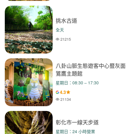
挑水古道
全天
21215
人氣
八卦山脈生態遊客中心暨灰面
鵟鷹主題館
星期日：08:30 – 17:30
4.3
21134
人氣
彰化市一線天步道
星期日：24 小時營業