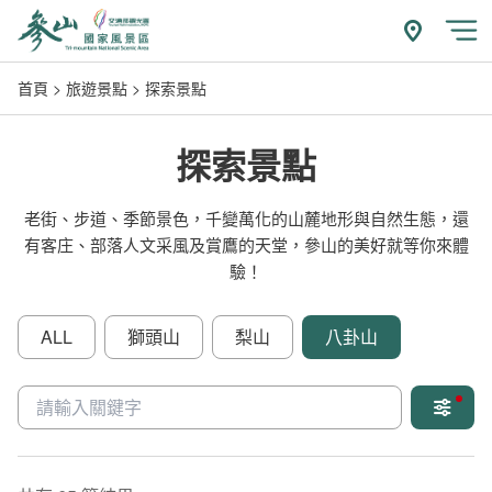
跳
到
附近玩什
開
主
首頁
旅遊景點
探索景點
要
內
容
探索景點
區
塊
老街、步道、季節景色，千變萬化的山麓地形與自然生態，還
有客庄、部落人文采風及賞鷹的天堂，參山的美好就等你來體
驗！
ALL
獅頭山
梨山
八卦山
關鍵字