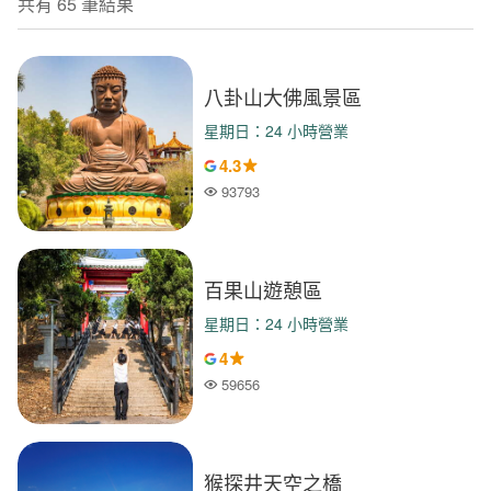
共有 65 筆結果
八卦山大佛風景區
星期日：24 小時營業
4.3
93793
人氣
百果山遊憩區
星期日：24 小時營業
4
59656
人氣
猴探井天空之橋