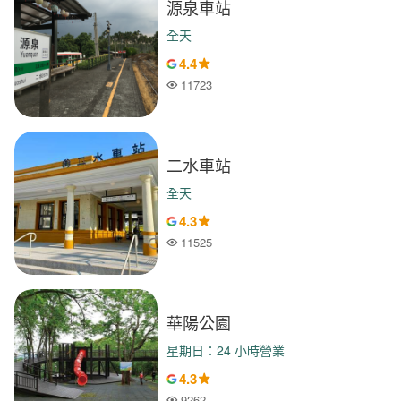
源泉車站
全天
4.4
11723
人氣
二水車站
全天
4.3
11525
人氣
華陽公園
星期日：24 小時營業
4.3
9262