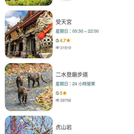
人氣
受天宮
星期日：05:30 – 22:00
4.7
31919
人氣
二水登廟步道
星期日：24 小時營業
5
29758
人氣
虎山岩