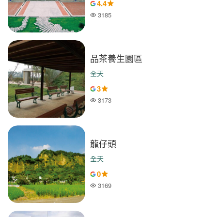
4.4
3185
人氣
品茶養生園區
全天
3
3173
人氣
龍仔頭
全天
0
3169
人氣