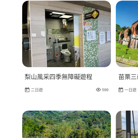
梨山風采四季無障礙遊程
苗栗三
二日遊
599
一日遊
人氣