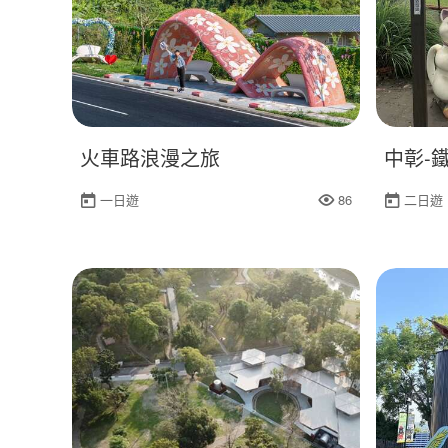
火車路浪漫之旅
中彰-
一日遊
86
二日遊
人氣