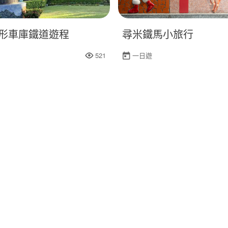
形車庫鐵道遊程
尋米鐵馬小旅行
521
一日遊
人氣