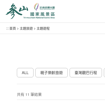
跳
到
主
要
內
:::
首頁
主題旅遊
主題遊程
容
區
塊
ALL
親子樂齡旅遊
臺灣觀巴行程
小鎮慢漫遊
體驗小旅行
鐵道旅遊
臺灣好行
凰金遊程
綠色遊程
共有 11 筆結果