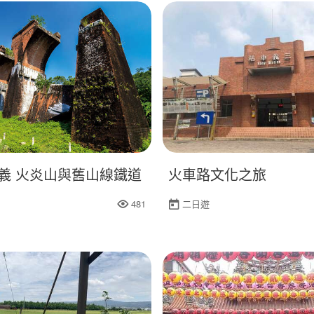
義 火炎山與舊山線鐵道
火車路文化之旅
481
二日遊
人氣