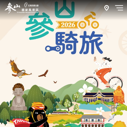
跳
到
附近玩什
開
主
要
內
容
區
塊