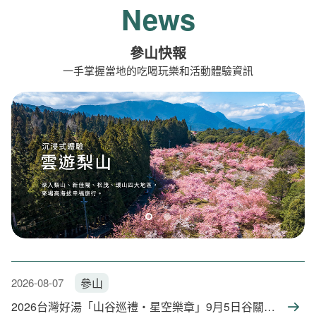
News
參山快報
一手掌握當地的吃喝玩樂和活動體驗資訊
雲遊梨山 沉浸式體驗
2026-08-07
參山
2026台灣好湯「山谷巡禮・星空樂章」9月5日谷關登場 超值部落健行遊程即起報名享溫泉飯店住宿優惠