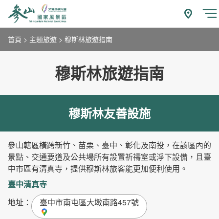
跳
到
附近玩什
開
主
首頁
主題旅遊
穆斯林旅遊指南
要
內
容
穆斯林旅遊指南
區
塊
穆斯林友善設施
參山轄區橫跨新竹、苗栗、臺中、彰化及南投，在該區內的
景點、交通要道及公共場所有設置祈禱室或淨下設備，且臺
中市區有清真寺，提供穆斯林旅客能更加便利使用。
臺中清真寺
地址
：
臺中市南屯區大墩南路457號