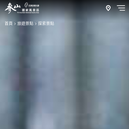
跳
到
附近玩什
開
主
首頁
旅遊景點
探索景點
要
內
容
區
塊