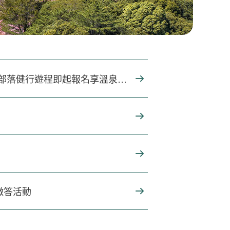
虛擬
2026台灣好湯「山谷巡禮・星空樂章」9月5日谷關登場 超值部落健行遊程即起報名享溫泉飯店住宿優惠
徵答活動