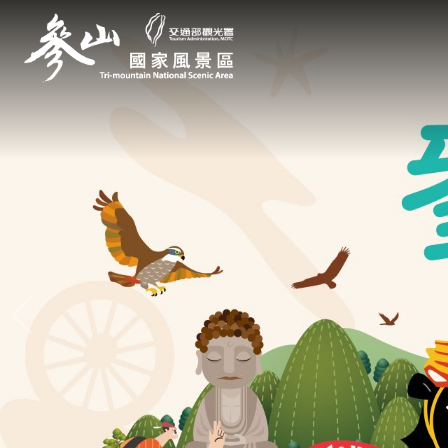
跳
到
主
要
內
容
區
塊