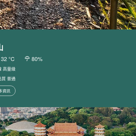
山
-
32
°C
80
%
線
高量級
品質
普通
多資訊