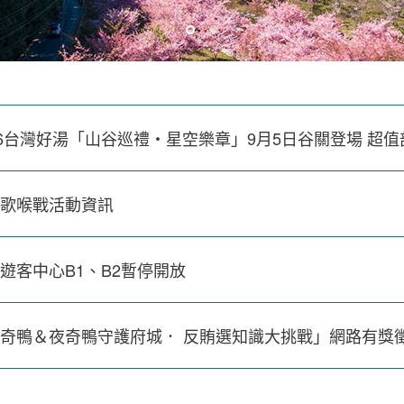
歌喉戰活動資訊
遊客中心B1、B2暫停開放
奇鴨＆夜奇鴨守護府城． 反賄選知識大挑戰」網路有獎