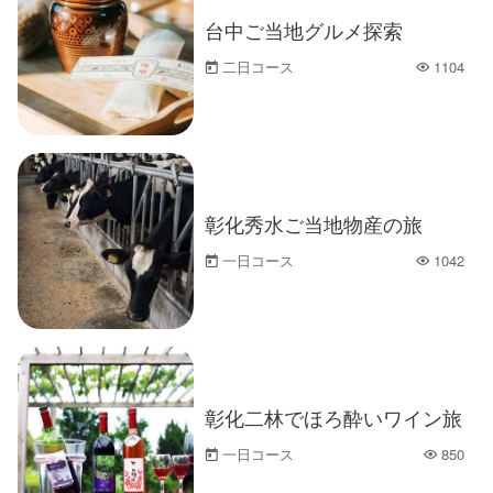
台中ご当地グルメ探索
二日コース
1104
人気
彰化秀水ご当地物産の旅
一日コース
1042
人気
彰化二林でほろ酔いワイン旅
一日コース
850
人気