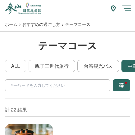
跳
到
附近玩什
開
主
ホーム
おすすめの過ごし方
テーマコース
要
內
容
テーマコース
區
塊
ALL
親子三世代旅行
台湾観光バス
中
關鍵字
計 22 結果