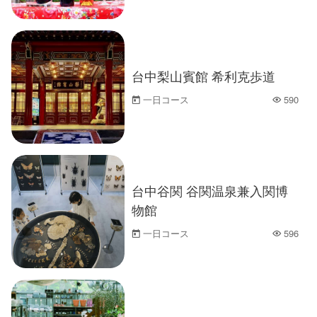
台中梨山賓館 希利克歩道
一日コース
590
人気
台中谷関 谷関温泉兼入関博
物館
一日コース
596
人気