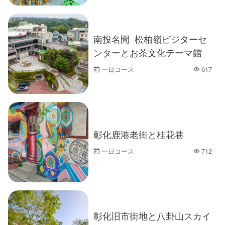
南投名間 松柏嶺ビジターセ
ンターとお茶文化テーマ館
一日コース
617
人気
彰化鹿港老街と桂花巷
一日コース
712
人気
彰化旧市街地と八卦山スカイ