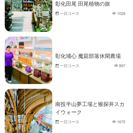
彰化田尾 田尾植物の旅
一日コース
1029
人気
彰化埔心 魔菇部落休閑農場
一日コース
897
人気
南投半山夢工場と猴探井スカ
イウォーク
一日コース
1675
人気