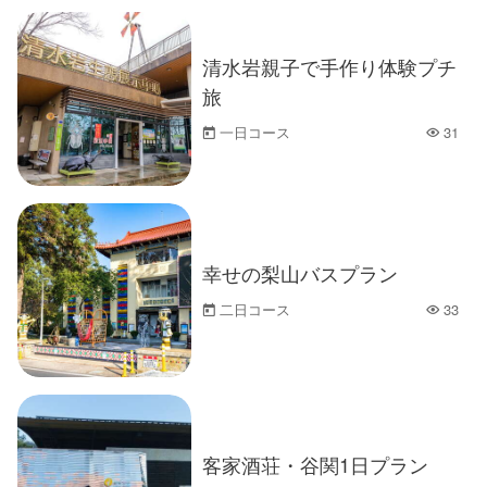
清水岩親子で手作り体験プチ
旅
一日コース
31
人気
幸せの梨山バスプラン
二日コース
33
人気
客家酒荘・谷関1日プラン