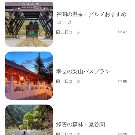
谷関の温泉・グルメおすすめ
コース
二日コース
47
人気
幸せの梨山バスプラン
一日コース
88
人気
綠蔭の森林・覓谷関
三日コース
29