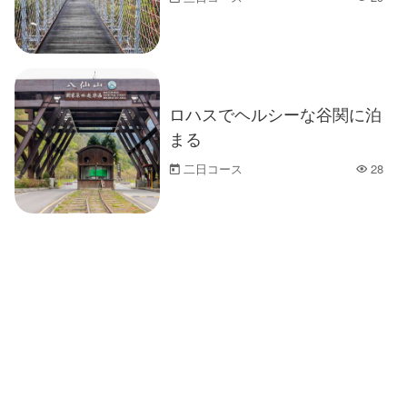
人気
ロハスでヘルシーな谷関に泊
まる
二日コース
28
人気