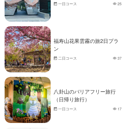
一日コース
25
人気
福寿山花果雲霧の旅2日プラ
ン
二日コース
37
人気
八卦山のバリアフリー旅行
（日帰り旅行）
一日コース
17
人気