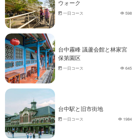
ウォーク
一日コース
598
人気
台中霧峰 議蘆会館と林家宮
保第園区
一日コース
645
人気
台中駅と旧市街地
一日コース
1984
人気