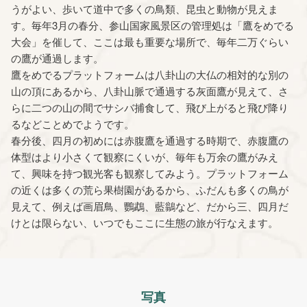
うがよい、歩いて道中で多くの鳥類、昆虫と動物が見えま
す。毎年3月の春分、参山国家風景区の管理処は「鷹をめでる
大会」を催して、ここは最も重要な場所で、毎年二万ぐらい
の鷹が通過します。
鷹をめでるプラットフォームは八卦山の大仏の相対的な別の
山の頂にあるから、八卦山脈で通過する灰面鷹が見えて、さ
らに二つの山の間でサシバ捕食して、飛び上がると飛び降り
るなどことめでようです。
春分後、四月の初めには赤腹鷹を通過する時期で、赤腹鷹の
体型はより小さくて観察にくいが、毎年も万余の鷹がみえ
て、興味を持つ観光客も観察してみよう。プラットフォーム
の近くは多くの荒ら果樹園があるから、ふだんも多くの鳥が
見えて、例えば画眉鳥、鸚鵡、藍鶲など、だから三、四月だ
けとは限らない、いつでもここに生態の旅が行なえます。
写真