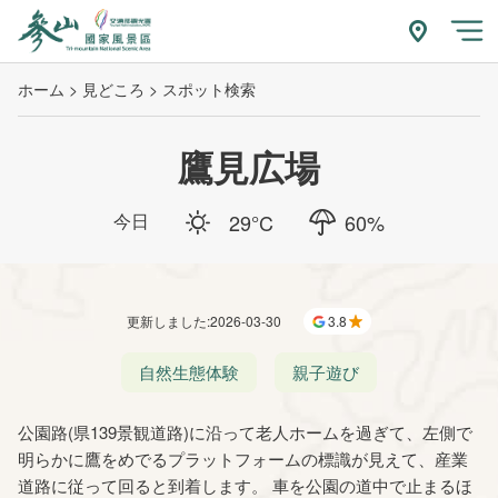
跳
到
附近玩什
開
主
ホーム
見どころ
スポット検索
要
內
容
鷹見広場
區
塊
今日
29
°C
60
%
更新しました
:
2026-03-30
3.8
自然生態体験
親子遊び
公園路(県139景観道路)に沿って老人ホームを過ぎて、左側で
明らかに鷹をめでるプラットフォームの標識が見えて、産業
道路に従って回ると到着します。 車を公園の道中で止まるほ