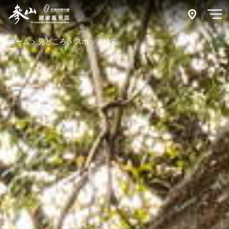
跳
到
附近玩什
開
主
ホーム
見どころ
スポット検索
要
內
容
區
塊