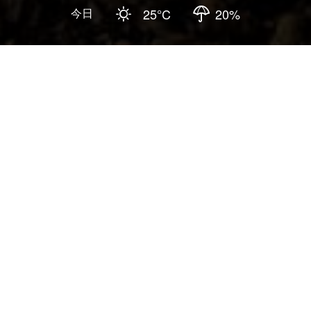
今日
25
°C
20
%
更新しました
:
2026-05-20
4.3
自然生態体験
歩道
親子遊び
台中市和平区の谷関捎来歩道は、地元部落の頭目の名から付
けられました。全長約1,500メートルの歩道は、山頂の展望台
へと続いています。山なみに沿って整備されているため、歩
道は急な坂になっており、険しく切り立っているエリアもあ
ります。ご自身の体力を十分に考慮された上でお越し下さ
い。
歩道沿いには緑が生い茂り、谷関の美しい景観を楽しめます
が、地層が脆くなっている部分や、崩れている箇所もありま
すので、十分ご注意下さい。鉄条網で固定されてはいます