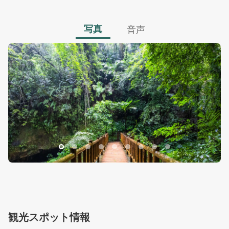
写真
音声
水濂橋歩道
水
観光スポット情報