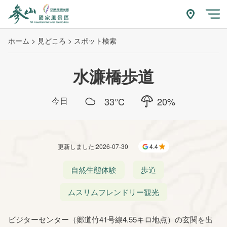
跳
到
附近玩什
開
主
ホーム
見どころ
スポット検索
要
內
容
水濂橋歩道
區
塊
今日
33
°C
20
%
更新しました
:
2026-07-30
4.4
自然生態体験
歩道
ムスリムフレンドリー観光
ビジターセンター（郷道竹41号線4.55キロ地点）の玄関を出