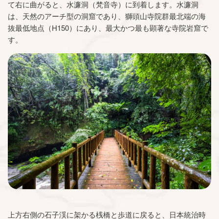
て右に曲がると、水濂洞（梵音寺）に到着します。水濂洞
は、天然のアーチ型の洞窟であり、獅頭山寺院群最北端の海
抜最低地点（H150）にあり、最大かつ最も顕著な寺院岩窟で
す。
上方右側の石子渓に架かる桟橋と歩道に戻ると、日本統治時